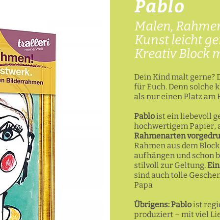
Pablo
Malen, Rahmen
Kunst leicht g
Kreativ Block 
Dein Kind malt gerne? 
für Euch. Denn solche
als nur einen Platz am
Pablo
ist ein liebevoll 
hochwertigem Papier, 
Rahmenarten vorgedru
Rahmen aus dem Block 
aufhängen und schon br
stilvoll zur Geltung.
Ein
sind auch tolle Gesch
Papa
Übrigens: Pablo
ist reg
produziert – mit viel L