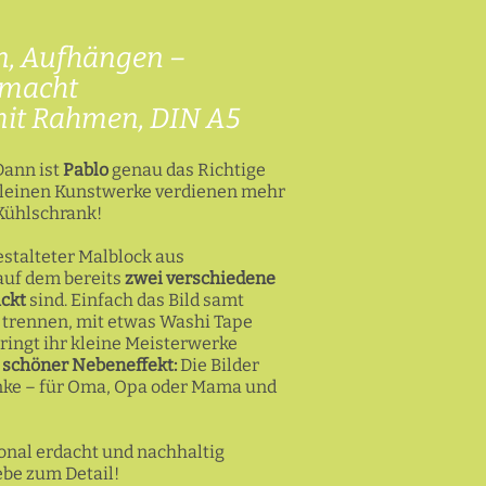
, Aufhängen –
emacht
mit Rahmen, DIN A5
Dann ist
Pablo
genau das Richtige
 kleinen Kunstwerke verdienen mehr
 Kühlschrank!
gestalteter Malblock aus
auf dem bereits
zwei verschiedene
ckt
sind. Einfach das Bild samt
trennen, mit etwas Washi Tape
ingt ihr kleine Meisterwerke
 schöner Nebeneffekt:
Die Bilder
enke – für Oma, Opa oder Mama und
ional erdacht und nachhaltig
iebe zum Detail!