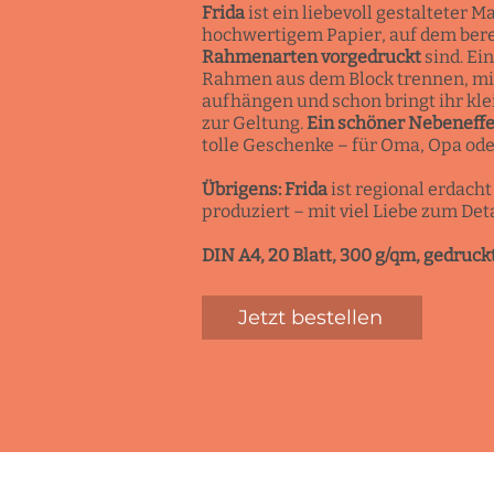
Frida
ist ein liebevoll gestalteter M
hochwertigem Papier, auf dem ber
Rahmenarten vorgedruckt
sind. Ei
Rahmen aus dem Block trennen, mi
aufhängen und schon bringt ihr kle
zur Geltung.
Ein schöner Nebeneffe
tolle Geschenke – für Oma, Opa od
Übrigens: Frida
ist regional erdach
produziert – mit viel Liebe zum Deta
DIN A4, 20 Blatt, 300 g/qm, gedruc
Jetzt bestellen