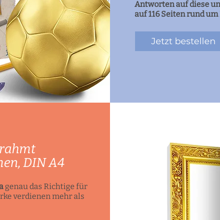
Antworten auf diese un
auf 116 Seiten rund u
Jetzt bestellen
erahmt
men, DIN A4
a
genau das Richtige für
rke verdienen mehr als