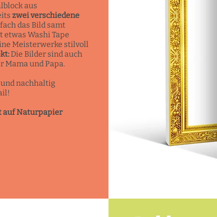
alblock aus
eits
zwei verschiedene
nfach das Bild samt
t etwas Washi Tape
ine Meisterwerke stilvoll
kt:
Die Bilder sind auch
er Mama und Papa.
t und nachhaltig
il!
kt auf Naturpapier