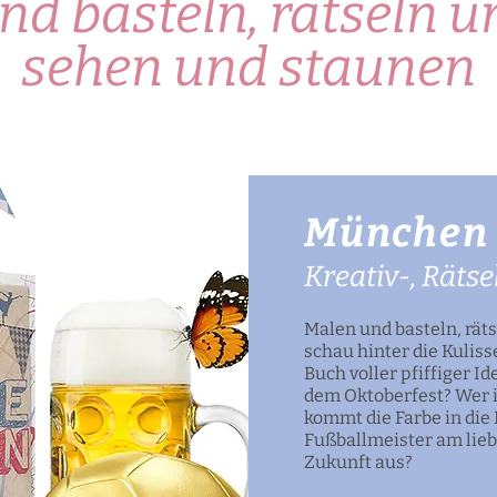
d basteln, rätseln u
sehen und staunen
München
Kreativ-, Räts
Malen und basteln, rät
schau hinter die Kuli
Buch voller pfiffiger I
dem Oktoberfest? Wer i
kommt die Farbe in die
Fußballmeister am lieb
Zukunft aus?