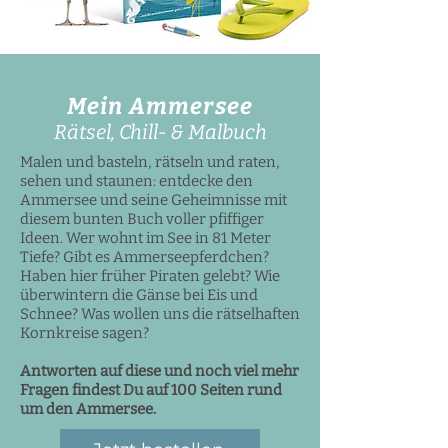
Mein Ammersee
Rätsel, Chill- & Malbuch
Malen und basteln, rätseln und raten,
sehen und staunen: entdecke den
Ammersee und seine Geheimnisse mit
diesem bunten Buch voller pfiffiger
Ideen. Wer wohnt im See in 81 Meter
Tiefe? Gibt es Ammerseepferdchen?
Haben hier früher Piraten gelebt? Wie
überwintern die Gänse bei Eis und
Schnee? Was wollen uns die rätselhaften
Kornkreise sagen?
Antworten auf diese und noch viel mehr
Fragen findest Du auf 100 Seiten rund
um den Ammersee.