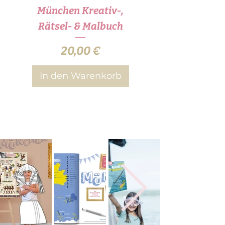
München Kreativ-,
Mein Starnberge
Rätsel- & Malbuch
Rätsel-, Chill- & 
Preis
20,00 €
In den Warenkorb
In den Warenk