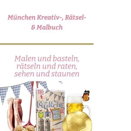
München Kreativ-, Rätsel-
Mein Starnb
& Malbuch
Rätsel-, Chill
Malen und basteln,
rätseln und raten,
sehen und staunen