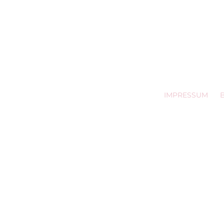
Preis inkl. 19% MwS
Zuzüglich Versand
Lieferzeit: ca. 3 - 
IMPRESSUM
© 2025, trall