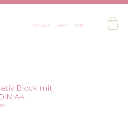
TRALLERI
SHOP
WIR
eativ Block mit
DIN A4
RIDA