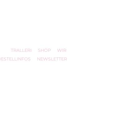
t.
kosten
5 Werktage
TRALLERI
SHOP
WIR
BESTELLINFOS
NEWSLETTER
eri – meine Welt, Utting am Ammersee.